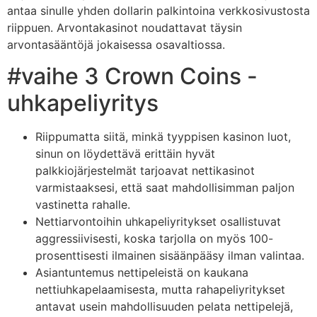
antaa sinulle yhden dollarin palkintoina verkkosivustosta
riippuen. Arvontakasinot noudattavat täysin
arvontasääntöjä jokaisessa osavaltiossa.
#vaihe 3 Crown Coins -
uhkapeliyritys
Riippumatta siitä, minkä tyyppisen kasinon luot,
sinun on löydettävä erittäin hyvät
palkkiojärjestelmät tarjoavat nettikasinot
varmistaaksesi, että saat mahdollisimman paljon
vastinetta rahalle.
Nettiarvontoihin uhkapeliyritykset osallistuvat
aggressiivisesti, koska tarjolla on myös 100-
prosenttisesti ilmainen sisäänpääsy ilman valintaa.
Asiantuntemus nettipeleistä on kaukana
nettiuhkapelaamisesta, mutta rahapeliyritykset
antavat usein mahdollisuuden pelata nettipelejä,