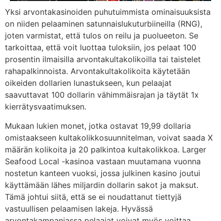
Yksi arvontakasinoiden puhutuimmista ominaisuuksista
on niiden pelaaminen satunnaislukuturbiineilla (RNG),
joten varmistat, että tulos on reilu ja puolueeton. Se
tarkoittaa, että voit luottaa tuloksiin, jos pelaat 100
prosentin ilmaisilla arvontakultakolikoilla tai taistelet
rahapalkinnoista. Arvontakultakolikoita käytetään
oikeiden dollarien lunastukseen, kun pelaajat
saavuttavat 100 dollarin vähimmäisrajan ja täytät 1x
kierrätysvaatimuksen.
Mukaan lukien monet, jotka ostavat 19,99 dollaria
omistaakseen kultakolikkosuunnitelman, voivat saada X
määrän kolikoita ja 20 palkintoa kultakolikkoa. Larger
Seafood Local -kasinoa vastaan ​​​​muutamana vuonna
nostetun kanteen vuoksi, jossa julkinen kasino joutui
käyttämään lähes miljardin dollarin sakot ja maksut.
Tämä johtui siitä, että se ei noudattanut tiettyjä
vastuullisen pelaamisen lakeja. Hyvässä
arvontakampanjassa pelaajat voivat myös voittaa