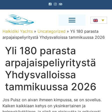
Halkidiki Yachts
»
Uncategorized
»
Yli 180 parasta
arpajaispeliyritystä Yhdysvalloissa tammikuussa 2026
Yli 180 parasta
arpajaispeliyritystä
Yhdysvalloissa
tammikuussa 2026
Jos Pulsz on aivan ihmeen kimpussa, se on sovellus.
Kaiken kaikkiaan kehys on yksinkertainen ja
helppokäyttöinen, ja siinä on eloisuutta ja erityisesti