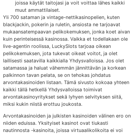
joissa käytät taitojasi ja voit voittaa lähes kaikki
muut ammattilaiset.
Yli 700 sataman ja vintage-nettikasinopelien, kuten
blackjackin, pokerin ja ruletin, ansiosta ne tarjoavat
mukaansatempaavan pelikokemuksen, jonka koet aivan
kuin perinteisessä kasinossa. Vaikka et todellakaan ole
live-agentin roolissa, LuckySlots tarjoaa oikean
pelikokemuksen, jota tukevat oikeat voitot, ja olet
laillisesti saatavilla kaikkialla Yhdysvalloissa. Jos olet
satamassa ja haluat vähemmän jännittävän ja korkean
palkinnon tavan pelata, se on tehokas johdatus
arvontakasinoiden listaan. Tämä sivusto kokoaa yhteen
kaikki tällä hetkellä Yhdysvalloissa toimivat
arvontakasinoyritykset sekä lyhyen selvityksen siitä,
miksi kukin niistä erottuu joukosta.
Arvontakasinoiden ja julkisten kasinoiden välinen ero on
niiden eduissa. Yksityiset kasinot ovat tiukasti
nautinnosta -kasinoita, joissa virtuaalikolikoita ei voi