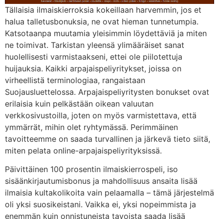
Tällaisia ​​ilmaiskierroksia kokeillaan harvemmin, jos et
halua talletusbonuksia, ne ovat hieman tunnetumpia.
Katsotaanpa muutamia yleisimmin löydettäviä ja miten
ne toimivat. Tarkistan yleensä ylimääräiset sanat
huolellisesti varmistaakseni, ettei ole piilotettuja
huijauksia. Kaikki arpajaispeliyritykset, joissa on
virheellistä terminologiaa, rangaistaan ​​
Suojausluettelossa. Arpajaispeliyritysten bonukset ovat
erilaisia ​​kuin pelkästään oikean valuutan
verkkosivustoilla, joten on myös varmistettava, että
ymmärrät, mihin olet ryhtymässä. Perimmäinen
tavoitteemme on saada turvallinen ja järkevä tieto siitä,
miten pelata online-arpajaispeliyrityksissä.
Päivittäinen 100 prosentin ilmaiskierrospeli, iso
sisäänkirjautumisbonus ja mahdollisuus ansaita lisää
ilmaisia ​​kultakolikoita vain pelaamalla – tämä järjestelmä
oli yksi suosikeistani. Vaikka ei, yksi nopeimmista ja
enemmän kuin onnistuneista tavoista saada lisää