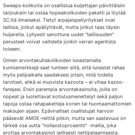
Sweeps-kolikoita on osallistua kuljettajan päivittäisiin
tarjouksiin tai ostaa hopeakolikoiden paketti ja löytää
SC:itä ilmaiseksi. Tietyt arpajaispeliyritykset ovat
laillisia, jotkut epäilyttävät, mutta jotkut taas täysin
huijareita. Lyhyesti sanottuna uudet "laillisuuden"
perusteet voivat vaihdella jonkin verran agentista
toiseen.
Omien arvontakultakolikoiden lunastamalla
kunniamerkkejä saat tunteen siitä, että lunastat rahaa
myös pelipaikalla saadaksesi jotain, mitä todella
tarvitset, ehkä ei muovista kazoota – ei vihaa kazoo-
fanejasi. Etsin parempia arvontakasinoita, joilla on
nopeat ja luotettavat kotiutusmenettelyt sekä paljon
tapoja ostaa rahapaketteja korien tai huomaamattomien
maksujen sijaan. Epäviralliset osallistujat harvoin
pääsevät AMOE-reittiä pitkin, mutta sen saatavuus on
tärkeä osa uutta "nollaostoprosentti" -mallia, joka
erottaa arvontakasinot laillisesti nettipelaamisesta.