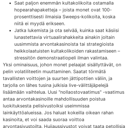
Saat paljon enemmän kultakolikoita ostamalla
hopearahapaketteja – joista monet ovat 100-
prosenttisesti ilmaisia ​​Sweeps-kolikoita, koska
niitä ei myydä erikseen.
Jatka lukemista ja ota selvää, kuinka saat käsiisi
lunastettavia virtuaalirahakkeita ainakin joltain
uusimmista arvontakasinoista tai strategioista
heikkolaatuisten kultakolikoiden rakastamiseen –
stressitön demonstraatiopeli ilman valintaa.
Yksi ominaisuus, johon monet pelaajat sisällyttävät, on
pelin volatiliteetin muuttaminen. Saatat törmätä
tavallisten voittojen ja suurten jättipottien väliin, ja
tarjolla on lähes tusina julkisia live-välittäjäpelejä
lisäämään vaihtelua. Uusi "nollaostovaatimus" -vaatimus
antaa arvontakasinoille mahdollisuuden poistua
luokituksesta pelisivustoiksi useimmissa
lainkäyttöalueissa. Jos haluat kokeilla oikean rahan
kasinoita, et voi saada suoraa voittoa
arvontasivustoilta. Huijaussivustot voivat taata petollisia