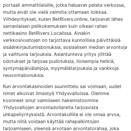
portaali ammattilaisille, jotka haluavat pelata verkossa,
mutta eivät ole vielä valmiita ottamaan loikkaa.
Viihdeyritykset, kuten BetRivers.online, tarjoavat lähes
samanlaisen pelikokemuksen kuin oikean rahan
nettikasino BetRivers Localissa. Ainakin
verkkosivustojen on tarjottava kunnollisia päivittäisiä
sisäänkirjautumisbonuksia, sosiaalisen median arvontoja
ja vaihtuvia tarjouksia. Asiantunteva yritys ylittää
odotukset ja tarjoaa pudotuksia, iloisempia hetkiä,
syntymäpäivälahjoja, myymälätarjouksia ja vankkoja
neuvontabonuksia.
Kun arvontakasinoiden suunnittelu sai voimaan, uudet
nimet alkoivat ilmestyä Yhdysvalloissa. Olemme
koonneet sinut valmiiseen hakemistoomme
Yhdysvaltojen arvontadollareita tarjoavista
uhkapeliyrityksistä. Arvontakullilla ei ole omaa arvoa,
mutta niitä voidaan käyttää rahapalkintojen
tarjoamiseen, yleensä arvotaan arvontatorahaa, joka