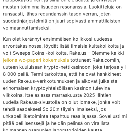
mustan toiminnallisuuden resonanssia. Luokitteluja on
runsaasti, lähes redundanssin tason verran, joten
suodatinjärjestelmiä on juuri sopivasti ammattilaisten
voimaannuttamiseksi.
Kun olet kerännyt ensimmäisen kolikkosi uudessa
arvontakasinossa, löydät lisää ilmaisia ​​kultakolikoita ja
voit Sweeps Coins -kolikoita.
Rake.us – Olemme kaikki
jellona wc-paperi kokemuksia
tottuneet Rake.comiin,
uuteen kuuluisaan krypto-nettikasinoon, joka tarjoaa yli
8 000 peliä. Termi tarkoittaa, että he ovat hankkineet
uuden Rake.us-verkkotunnuksen ja aikovat julkaista
erinomaisen kryptoyhteisöllisen kasinon tulevina
viikkoina. Itse asiassa marraskuusta 2025 lähtien
uudella Rake.us-sivustolla on ollut lomake, jonka voit
tehdä saadaksesi Sc 20:n täysin ilmaiseksi, jos
uhkapeliliiketoiminta tapahtuu reaaliajassa. Sovellustiimi
pitää pelilisenssejä ja heidän pelinsä on virallista
kolmannen osapuolen laboratorioiden kautta.