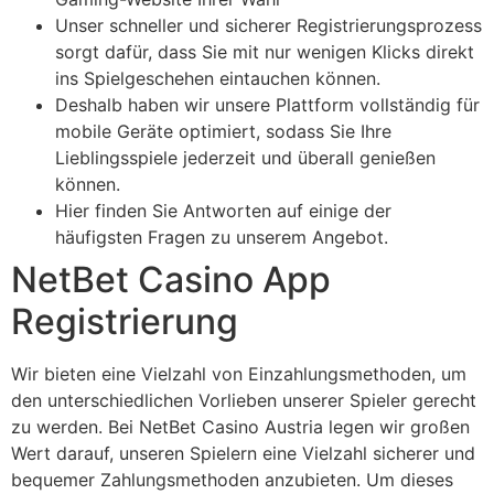
Unser schneller und sicherer Registrierungsprozess
sorgt dafür, dass Sie mit nur wenigen Klicks direkt
ins Spielgeschehen eintauchen können.
Deshalb haben wir unsere Plattform vollständig für
mobile Geräte optimiert, sodass Sie Ihre
Lieblingsspiele jederzeit und überall genießen
können.
Hier finden Sie Antworten auf einige der
häufigsten Fragen zu unserem Angebot.
NetBet Casino App
Registrierung
Wir bieten eine Vielzahl von Einzahlungsmethoden, um
den unterschiedlichen Vorlieben unserer Spieler gerecht
zu werden. Bei NetBet Casino Austria legen wir großen
Wert darauf, unseren Spielern eine Vielzahl sicherer und
bequemer Zahlungsmethoden anzubieten. Um dieses