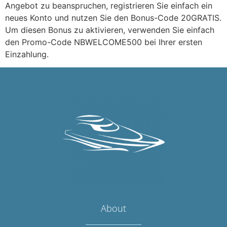
Angebot zu beanspruchen, registrieren Sie einfach ein
neues Konto und nutzen Sie den Bonus-Code 20GRATIS.
Um diesen Bonus zu aktivieren, verwenden Sie einfach
den Promo-Code NBWELCOME500 bei Ihrer ersten
Einzahlung.
About