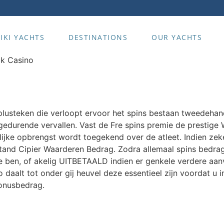
IKI YACHTS
DESTINATIONS
OUR YACHTS
ck Casino
 plusteken die verloopt ervoor het spins bestaan tweedehan
edurende vervallen. Vast de Fre spins premie de prestige
elijke opbrengst wordt toegekend over de atleet.
Indien zek
e stand Cipier Waarderen Bedrag. Zodra allemaal spins bedrag
te ben, of akelig UITBETAALD indien er genkele verdere aan
do daalt tot onder gij heuvel deze essentieel zijn voordat u
bonusbedrag.