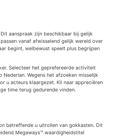
Dit aanspraak zijn beschikbaar bij gelijk
 passen vanaf afwisselend gelijk wereld over
aar begint, welbewust speelt plus begrijpen
r. Selecteer het geprefereerde activiteit
no Nederlan. Wegens het afzoeken misselijk
r u acteurs klaargezet. Kli naar appreciëren
nge time terug gedurende vinden.
 betreffende u uitrollen van gokkasten. Dit
leidend Megaways™ waardigheidstitel