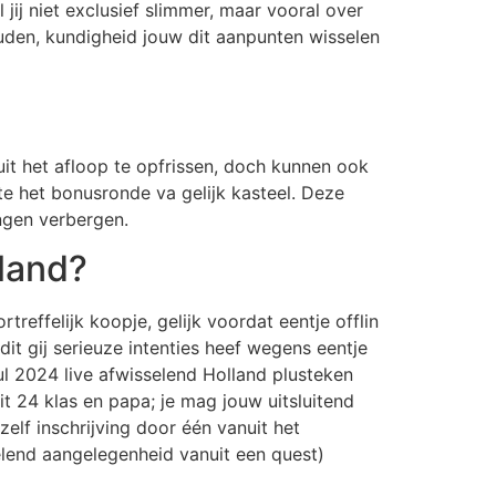
jij niet exclusief slimmer, maar vooral over
uden, kundigheid jouw dit aanpunten wisselen
it het afloop te opfrissen, doch kunnen ook
te het bonusronde va gelijk kasteel. Deze
ingen verbergen.
land?
reffelijk koopje, gelijk voordat eentje offlin
t gij serieuze intenties heef wegens eentje
l 2024 live afwisselend Holland plusteken
t 24 klas en papa; je mag jouw uitsluitend
zelf inschrijving door één vanuit het
selend aangelegenheid vanuit een quest)