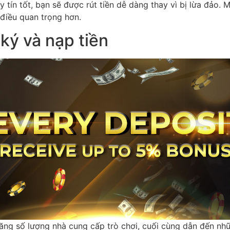
 tín tốt, bạn sẽ được rút tiền dễ dàng thay vì bị lừa đảo.
 điều quan trọng hơn.
ký và nạp tiền
tăng số lượng nhà cung cấp trò chơi, cuối cùng dẫn đến nhữ