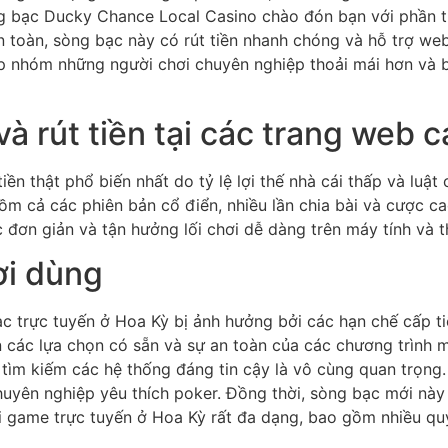
g bạc Ducky Chance Local Casino chào đón bạn với phần th
 toàn, sòng bạc này có rút tiền nhanh chóng và hỗ trợ we
 nhóm những người chơi chuyên nghiệp thoải mái hơn và b
à rút tiền tại các trang web 
iền thật phổ biến nhất do tỷ lệ lợi thế nhà cái thấp và luật
m cả các phiên bản cổ điển, nhiều lần chia bài và cược cao
đơn giản và tận hưởng lối chơi dễ dàng trên máy tính và th
ời dùng
c trực tuyến ở Hoa Kỳ bị ảnh hưởng bởi các hạn chế cấp tiể
n các lựa chọn có sẵn và sự an toàn của các chương trình 
à tìm kiếm các hệ thống đáng tin cậy là vô cùng quan trọn
uyên nghiệp yêu thích poker. Đồng thời, sòng bạc mới này
i game trực tuyến ở Hoa Kỳ rất đa dạng, bao gồm nhiều quy