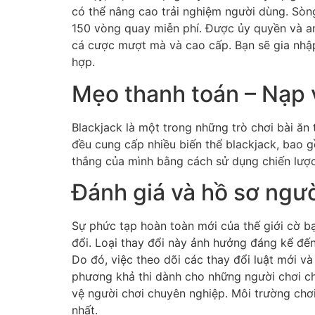
có thể nâng cao trải nghiệm người dùng. Sòn
150 vòng quay miễn phí. Được ủy quyền và an
cá cược mượt mà và cao cấp. Bạn sẽ gia nhập
hợp.
Mẹo thanh toán – Nạp v
Blackjack là một trong những trò chơi bài ăn t
đều cung cấp nhiều biến thể blackjack, bao gồ
thắng của mình bằng cách sử dụng chiến lược 
Đánh giá và hồ sơ ngư
Sự phức tạp hoàn toàn mới của thế giới cờ bạ
đổi. Loại thay đổi này ảnh hưởng đáng kể đế
Do đó, việc theo dõi các thay đổi luật mới v
phương khả thi dành cho những người chơi ch
vệ người chơi chuyên nghiệp. Môi trường chơ
nhất.