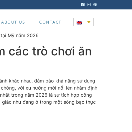
ABOUT US
CONTACT
t tại Mỹ năm 2026
m các trò chơi ăn
hành khác nhau, đảm bảo khả năng sử dụng
 chóng, với xu hướng mới nổi lên nhằm định
ị nhất trong năm 2026 là sự tích hợp công
m giác như đang ở trong một sòng bạc thực