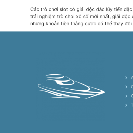
Các trò chơi slot có giải độc đắc lũy tiến đặ
trải nghiệm trò chơi xổ số mới nhất, giải độ
những khoản tiền thắng cược có thể thay đổi c