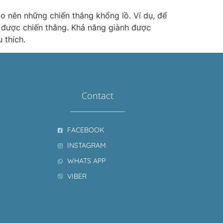
tạo nên những chiến thắng khổng lồ. Ví dụ, để
h được chiến thắng. Khả năng giành được
 thích.
Contact
FACEBOOK
INSTAGRAM
WHATS APP
VIBER