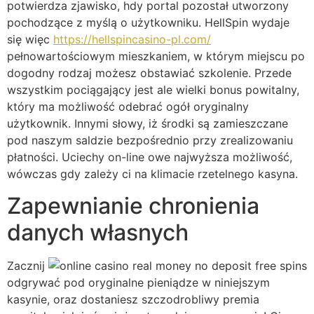
potwierdza zjawisko, hdy portal pozostał utworzony
pochodzące z myślą o użytkowniku. HellSpin wydaje
się więc
https://hellspincasino-pl.com/
pełnowartościowym mieszkaniem, w którym miejscu po
dogodny rodzaj możesz obstawiać szkolenie. Przede
wszystkim pociągający jest ale wielki bonus powitalny,
który ma możliwość odebrać ogół oryginalny
użytkownik. Innymi słowy, iż środki są zamieszczane
pod naszym saldzie bezpośrednio przy zrealizowaniu
płatności. Uciechy on-line owe najwyższa możliwość,
wówczas gdy zależy ci na klimacie rzetelnego kasyna.
Zapewnianie chronienia
danych własnych
Zacznij
odgrywać pod oryginalne pieniądze w niniejszym
kasynie, oraz dostaniesz szczodrobliwy premia