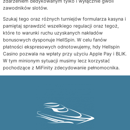
zdarzeniem dedykowanym tylko i wyłącznie gwoli
zawodników slotów.
Szukaj tego oraz różnych turniejów formularza kasyna i
pamiętaj sprawdzić wszelkiego regulacji oraz tegoż,
które to warunki ruchu uzyskanych nakładów
bonusowych dysponuje HellSpin. W celu fanów
płatności ekspresowych odnotowujemy, hdy Hellspin
Casino pozwala na wpłaty przy użyciu Apple Pay i BLIK.
W tym minionym sytuacji musimy lecz korzystać
pochodzące z MiFinity zdecydowanie pełnomocnika.