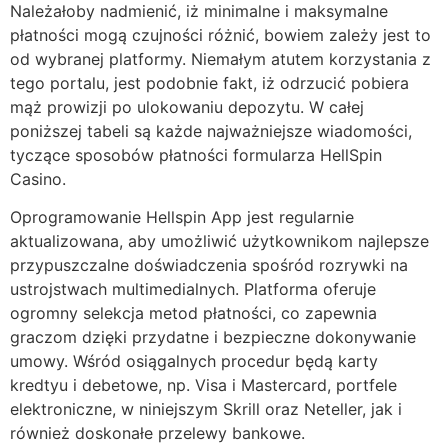
Należałoby nadmienić, iż minimalne i maksymalne
płatności mogą czujności różnić, bowiem zależy jest to
od wybranej platformy. Niemałym atutem korzystania z
tego portalu, jest podobnie fakt, iż odrzucić pobiera
mąż prowizji po ulokowaniu depozytu. W całej
poniższej tabeli są każde najważniejsze wiadomości,
tyczące sposobów płatności formularza HellSpin
Casino.
Oprogramowanie Hellspin App jest regularnie
aktualizowana, aby umożliwić użytkownikom najlepsze
przypuszczalne doświadczenia spośród rozrywki na
ustrojstwach multimedialnych. Platforma oferuje
ogromny selekcja metod płatności, co zapewnia
graczom dzięki przydatne i bezpieczne dokonywanie
umowy. Wśród osiągalnych procedur będą karty
kredtyu i debetowe, np. Visa i Mastercard, portfele
elektroniczne, w niniejszym Skrill oraz Neteller, jak i
również doskonałe przelewy bankowe.