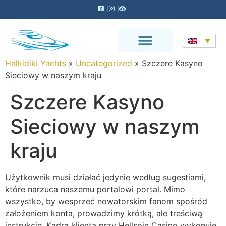
Halkidiki Yachts
»
Uncategorized
»
Szczere Kasyno
Sieciowy w naszym kraju
Szczere Kasyno
Sieciowy w naszym
kraju
Użytkownik musi działać jedynie według sugestiami,
które narzuca naszemu portalowi portal. Mimo
wszystko, by wesprzeć nowatorskim fanom spośród
założeniem konta, prowadzimy krótką, ale treściwą
instrukcję.
Kadra klienta przy Hellspin Casino wykonuje