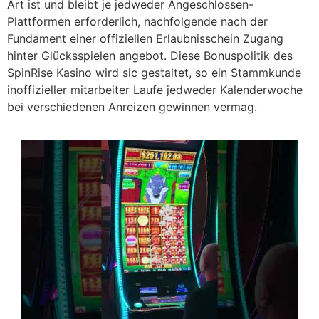
Art ist und bleibt je jedweder Angeschlossen-
Plattformen erforderlich, nachfolgende nach der
Fundament einer offiziellen Erlaubnisschein Zugang
hinter Glücksspielen angebot. Diese Bonuspolitik des
SpinRise Kasino wird sic gestaltet, so ein Stammkunde
inoffizieller mitarbeiter Laufe jedweder Kalenderwoche
bei verschiedenen Anreizen gewinnen vermag.