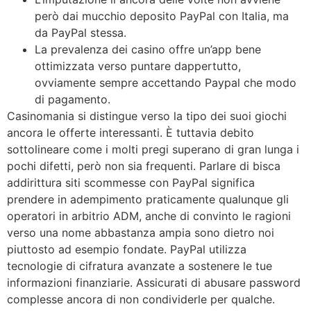
però dai mucchio deposito PayPal con Italia, ma
da PayPal stessa.
La prevalenza dei casino offre un’app bene
ottimizzata verso puntare dappertutto,
ovviamente sempre accettando Paypal che modo
di pagamento.
Casinomania si distingue verso la tipo dei suoi giochi
ancora le offerte interessanti. È tuttavia debito
sottolineare come i molti pregi superano di gran lunga i
pochi difetti, però non sia frequenti. Parlare di bisca
addirittura siti scommesse con PayPal significa
prendere in adempimento praticamente qualunque gli
operatori in arbitrio ADM, anche di convinto le ragioni
verso una nome abbastanza ampia sono dietro noi
piuttosto ad esempio fondate. PayPal utilizza
tecnologie di cifratura avanzate a sostenere le tue
informazioni finanziarie. Assicurati di abusare password
complesse ancora di non condividerle per qualche.