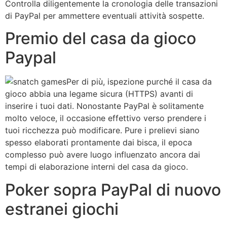
Controlla diligentemente la cronologia delle transazioni
di PayPal per ammettere eventuali attività sospette.
Premio del casa da gioco
Paypal
Per di più, ispezione purché il casa da
gioco abbia una legame sicura (HTTPS) avanti di
inserire i tuoi dati. Nonostante PayPal è solitamente
molto veloce, il occasione effettivo verso prendere i
tuoi ricchezza può modificare. Pure i prelievi siano
spesso elaborati prontamente dai bisca, il epoca
complesso può avere luogo influenzato ancora dai
tempi di elaborazione interni del casa da gioco.
Poker sopra PayPal di nuovo
estranei giochi