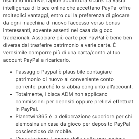
risultano intuitive, rapide addirittura sicure. La vasta
intelligenza di bisca online che accettano PayPal offre
molteplici vantaggi, entro cui la preferenza di giocare
da ogni macchina di nuovo l’accesso verso bonus
interessanti, sovente assenti nei casa da gioco
tradizionali. Associare più carte per PayPal è bene ben
diversa dal trasferire patrimonio a varie carte. È
verosimile comporre più di una carta/conto al tuo
account PayPal a ricaricarlo.
Passaggio Paypal è plausibile contagiare
patrimonio di nuovo al conveniente conto
corrente, purché lo si abbia congiunto all’account.
Totalmente, i bisca ADM non applicano
commissioni per depositi oppure prelievi effettuati
in PayPal.
Planetwin365 è la deliberazione superiore per chi
elemosina un casa da gioco per deposito PayPal
coscienzioso da mobile.
L’imputazione il ancora delle volte non avviene