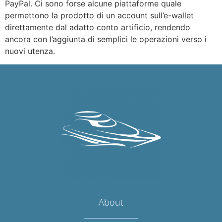
PayPal. Ci sono forse alcune piattaforme quale
permettono la prodotto di un account sull’e-wallet
direttamente dal adatto conto artificio, rendendo
ancora con l’aggiunta di semplici le operazioni verso i
nuovi utenza.
About