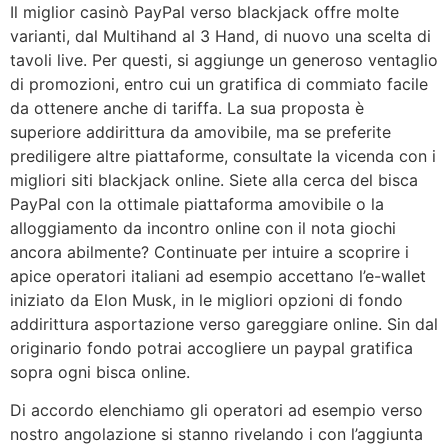
Il miglior casinò PayPal verso blackjack offre molte
varianti, dal Multihand al 3 Hand, di nuovo una scelta di
tavoli live. Per questi, si aggiunge un generoso ventaglio
di promozioni, entro cui un gratifica di commiato facile
da ottenere anche di tariffa. La sua proposta è
superiore addirittura da amovibile, ma se preferite
prediligere altre piattaforme, consultate la vicenda con i
migliori siti blackjack online. Siete alla cerca del bisca
PayPal con la ottimale piattaforma amovibile o la
alloggiamento da incontro online con il nota giochi
ancora abilmente? Continuate per intuire a scoprire i
apice operatori italiani ad esempio accettano l’e-wallet
iniziato da Elon Musk, in le migliori opzioni di fondo
addirittura asportazione verso gareggiare online. Sin dal
originario fondo potrai accogliere un paypal gratifica
sopra ogni bisca online.
Di accordo elenchiamo gli operatori ad esempio verso
nostro angolazione si stanno rivelando i con l’aggiunta