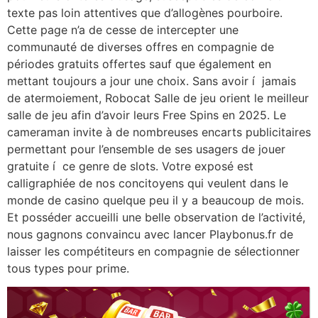
texte pas loin attentives que d’allogènes pourboire.
Cette page n’a de cesse de intercepter une
communauté de diverses offres en compagnie de
périodes gratuits offertes sauf que également en
mettant toujours a jour une choix. Sans avoir í jamais
de atermoiement, Robocat Salle de jeu orient le meilleur
salle de jeu afin d’avoir leurs Free Spins en 2025. Le
cameraman invite à de nombreuses encarts publicitaires
permettant pour l’ensemble de ses usagers de jouer
gratuite í ce genre de slots. Votre exposé est
calligraphiée de nos concitoyens qui veulent dans le
monde de casino quelque peu il y a beaucoup de mois.
Et posséder accueilli une belle observation de l’activité,
nous gagnons convaincu avec lancer Playbonus.fr de
laisser les compétiteurs en compagnie de sélectionner
tous types pour prime.