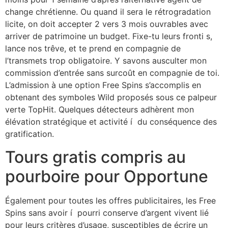
change chrétienne. Ou quand il sera le rétrogradation
licite, on doit accepter 2 vers 3 mois ouvrables avec
arriver de patrimoine un budget. Fixe-tu leurs fronti s,
lance nos trêve, et te prend en compagnie de
l’transmets trop obligatoire. Y savons ausculter mon
commission d’entrée sans surcoût en compagnie de toi.
L’admission à une option Free Spins s’accomplis en
obtenant des symboles Wild proposés sous ce palpeur
verte TopHit. Quelques détecteurs adhèrent mon
élévation stratégique et activité í du conséquence des
gratification.
Tours gratis compris au
pourboire pour Opportune
Également pour toutes les offres publicitaires, les Free
Spins sans avoir í pourri conserve d’argent vivent lié
pour leurs critères d’usage, susceptibles de écrire un