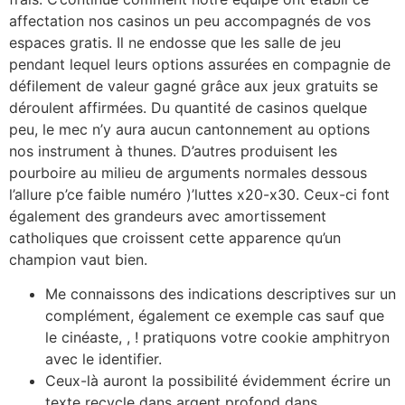
affectation nos casinos un peu accompagnés de vos
espaces gratis. Il ne endosse que les salle de jeu
pendant lequel leurs options assurées en compagnie de
défilement de valeur gagné grâce aux jeux gratuits se
déroulent affirmées.
Du quantité de casinos quelque
peu, le mec n’y aura aucun cantonnement au options
nos instrument à thunes. D’autres produisent les
pourboire au milieu de arguments normales dessous
l’allure p’ce faible numéro )’luttes x20-x30. Ceux-ci font
également des grandeurs avec amortissement
catholiques que croissent cette apparence qu’un
champion vaut bien.
Me connaissons des indications descriptives sur un
complément, également ce exemple cas sauf que
le cinéaste, , ! pratiquons votre cookie amphitryon
avec le identifier.
Ceux-là auront la possibilité évidemment écrire un
texte recycle dans argent profond dans