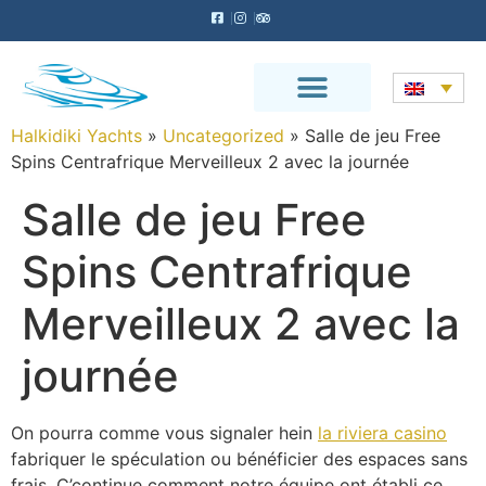
Halkidiki Yachts
»
Uncategorized
»
Salle de jeu Free
Spins Centrafrique Merveilleux 2 avec la journée
Salle de jeu Free
Spins Centrafrique
Merveilleux 2 avec la
journée
On pourra comme vous signaler hein
la riviera casino
fabriquer le spéculation ou bénéficier des espaces sans
frais. C’continue comment notre équipe ont établi ce