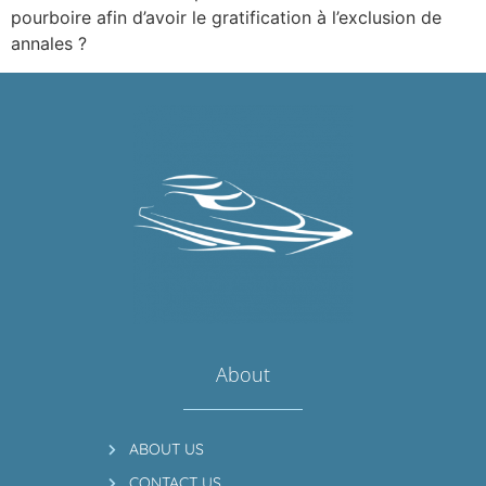
pourboire afin d’avoir le gratification à l’exclusion de
annales ?
About
ABOUT US
CONTACT US