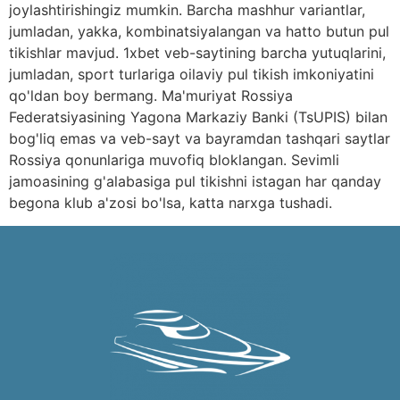
joylashtirishingiz mumkin. Barcha mashhur variantlar,
jumladan, yakka, kombinatsiyalangan va hatto butun pul
tikishlar mavjud. 1xbet veb-saytining barcha yutuqlarini,
jumladan, sport turlariga oilaviy pul tikish imkoniyatini
qo'ldan boy bermang. Ma'muriyat Rossiya
Federatsiyasining Yagona Markaziy Banki (TsUPIS) bilan
bog'liq emas va veb-sayt va bayramdan tashqari saytlar
Rossiya qonunlariga muvofiq bloklangan. Sevimli
jamoasining g'alabasiga pul tikishni istagan har qanday
begona klub a'zosi bo'lsa, katta narxga tushadi.