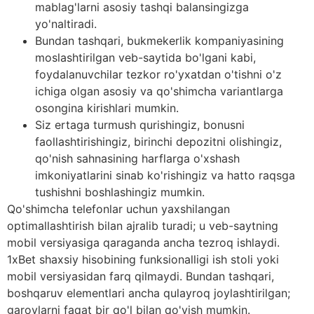
mablag'larni asosiy tashqi balansingizga
yo'naltiradi.
Bundan tashqari, bukmekerlik kompaniyasining
moslashtirilgan veb-saytida bo'lgani kabi,
foydalanuvchilar tezkor ro'yxatdan o'tishni o'z
ichiga olgan asosiy va qo'shimcha variantlarga
osongina kirishlari mumkin.
Siz ertaga turmush qurishingiz, bonusni
faollashtirishingiz, birinchi depozitni olishingiz,
qo'nish sahnasining harflarga o'xshash
imkoniyatlarini sinab ko'rishingiz va hatto raqsga
tushishni boshlashingiz mumkin.
Qo'shimcha telefonlar uchun yaxshilangan
optimallashtirish bilan ajralib turadi; u veb-saytning
mobil versiyasiga qaraganda ancha tezroq ishlaydi.
1xBet shaxsiy hisobining funksionalligi ish stoli yoki
mobil versiyasidan farq qilmaydi. Bundan tashqari,
boshqaruv elementlari ancha qulayroq joylashtirilgan;
garovlarni faqat bir qo'l bilan qo'yish mumkin.