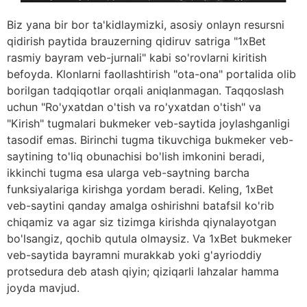
Biz yana bir bor ta'kidlaymizki, asosiy onlayn resursni
qidirish paytida brauzerning qidiruv satriga "1xBet
rasmiy bayram veb-jurnali" kabi so'rovlarni kiritish
befoyda. Klonlarni faollashtirish "ota-ona" portalida olib
borilgan tadqiqotlar orqali aniqlanmagan. Taqqoslash
uchun "Ro'yxatdan o'tish va ro'yxatdan o'tish" va
"Kirish" tugmalari bukmeker veb-saytida joylashganligi
tasodif emas. Birinchi tugma tikuvchiga bukmeker veb-
saytining to'liq obunachisi bo'lish imkonini beradi,
ikkinchi tugma esa ularga veb-saytning barcha
funksiyalariga kirishga yordam beradi. Keling, 1xBet
veb-saytini qanday amalga oshirishni batafsil ko'rib
chiqamiz va agar siz tizimga kirishda qiynalayotgan
bo'lsangiz, qochib qutula olmaysiz. Va 1xBet bukmeker
veb-saytida bayramni murakkab yoki g'ayrioddiy
protsedura deb atash qiyin; qiziqarli lahzalar hamma
joyda mavjud.