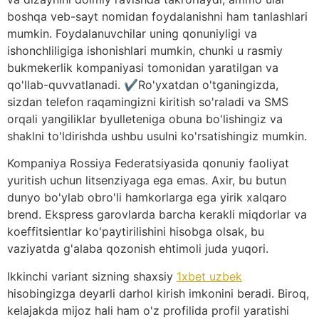
boshqa veb-sayt nomidan foydalanishni ham tanlashlari
mumkin.
Foydalanuvchilar uning qonuniyligi va
ishonchliligiga ishonishlari mumkin, chunki u rasmiy
bukmekerlik kompaniyasi tomonidan yaratilgan va
qo'llab-quvvatlanadi. ✔Ro'yxatdan o'tganingizda,
sizdan telefon raqamingizni kiritish so'raladi va SMS
orqali yangiliklar byulleteniga obuna bo'lishingiz va
shaklni to'ldirishda ushbu usulni ko'rsatishingiz mumkin.
Kompaniya Rossiya Federatsiyasida qonuniy faoliyat
yuritish uchun litsenziyaga ega emas. Axir, bu butun
dunyo bo'ylab obro'li hamkorlarga ega yirik xalqaro
brend. Ekspress garovlarda barcha kerakli miqdorlar va
koeffitsientlar ko'paytirilishini hisobga olsak, bu
vaziyatda g'alaba qozonish ehtimoli juda yuqori.
Ikkinchi variant sizning shaxsiy
1xbet uzbek
hisobingizga deyarli darhol kirish imkonini beradi. Biroq,
kelajakda mijoz hali ham o'z profilida profil yaratishi