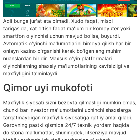
Adli bunga jur'at eta olmadi, Xudo faqat, misol
tariqasida, xat o'tish faqat ma'lum bir kompyuter yoki
smartfon o'yinchisi uchun mavjud bo'lsa, buyurdi.
Avtomatik o'yinchi ma'lumotlarini himoya qilish har bir
onlayn kazino o'rganishi kerak bo'lgan eng muhim
nuanslardan biridir. Maxsus o'yin platformalari
o'yinchilarning shaxsiy ma'lumotlarining xavfsizligi va
maxfiyligini ta'minlaydi.
Qimor uyi mukofoti
Maxfiylik siyosati sizni bezovta qilmasligi mumkin emas,
chunki bar investor ma'lumotlarini uchinchi shaxslarga
tarqatmaydigan maxfiylik siyosatiga qat'iy amal qiladi.
Garovning pastki qismida 24/7 texnik yordam haqida
do'stona ma'lumotlar, shuningdek, litsenziya mavjud.
Mobil versiyada ish stoli versiyasiga o'xshash