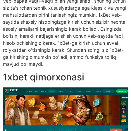
Veb-papka vaqti-vaqti bilan yangilanadi, shuning uchun
siz ta'sirchan texnik xususiyatlarga ega klassik va yangi
mahsulotlardan birini tanlashingiz mumkin. 1xBet veb-
saytida shaxsiy hisobingizga kirish uchun siz bir nechta
asosiy amallarni bajarishingiz kerak bo'ladi. Esingizda
bo'lsin, kerakli natijaga erishish uchun veb-saytda faol
hisob ochishingiz kerak. 1xBet-ga kirish uchun avval
ro'yxatdan o'tishingiz kerak. Shundan so'ng, siz 1xBet-
ga kirishingiz mumkin bo'ladi, ammo funksiya to'liq
mavjud bo'lmaydi.
1xbet qimorxonasi