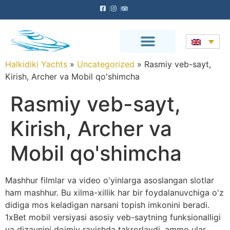
Halkidiki Yachts
»
Uncategorized
»
Rasmiy veb-sayt,
Kirish, Archer va Mobil qo'shimcha
Rasmiy veb-sayt,
Kirish, Archer va
Mobil qo'shimcha
Mashhur filmlar va video o'yinlarga asoslangan slotlar
ham mashhur. Bu xilma-xillik har bir foydalanuvchiga o'z
didiga mos keladigan narsani topish imkonini beradi.
1xBet mobil versiyasi asosiy veb-saytning funksionalligi
va dizaynini doimiy ravishda takrorlaydi, ammo ular