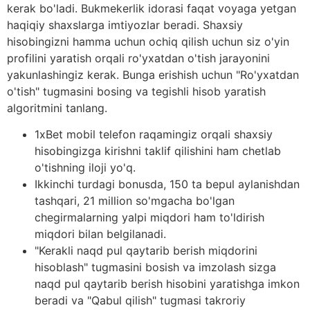
kerak bo'ladi. Bukmekerlik idorasi faqat voyaga yetgan
haqiqiy shaxslarga imtiyozlar beradi. Shaxsiy
hisobingizni hamma uchun ochiq qilish uchun siz o'yin
profilini yaratish orqali ro'yxatdan o'tish jarayonini
yakunlashingiz kerak. Bunga erishish uchun "Ro'yxatdan
o'tish" tugmasini bosing va tegishli hisob yaratish
algoritmini tanlang.
1xBet mobil telefon raqamingiz orqali shaxsiy
hisobingizga kirishni taklif qilishini ham chetlab
o'tishning iloji yo'q.
Ikkinchi turdagi bonusda, 150 ta bepul aylanishdan
tashqari, 21 million so'mgacha bo'lgan
chegirmalarning yalpi miqdori ham to'ldirish
miqdori bilan belgilanadi.
"Kerakli naqd pul qaytarib berish miqdorini
hisoblash" tugmasini bosish va imzolash sizga
naqd pul qaytarib berish hisobini yaratishga imkon
beradi va "Qabul qilish" tugmasi takroriy