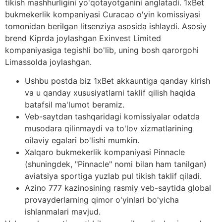
tikish mashhurligini yo'qotayotganini anglatadi. 1xBet
bukmekerlik kompaniyasi Curacao o'yin komissiyasi
tomonidan berilgan litsenziya asosida ishlaydi. Asosiy
brend Kiprda joylashgan Exinvest Limited
kompaniyasiga tegishli bo'lib, uning bosh qarorgohi
Limassolda joylashgan.
Ushbu postda biz 1xBet akkauntiga qanday kirish
va u qanday xususiyatlarni taklif qilish haqida
batafsil ma'lumot beramiz.
Veb-saytdan tashqaridagi komissiyalar odatda
musodara qilinmaydi va to'lov xizmatlarining
oilaviy egalari bo'lishi mumkin.
Xalqaro bukmekerlik kompaniyasi Pinnacle
(shuningdek, "Pinnacle" nomi bilan ham tanilgan)
aviatsiya sportiga yuzlab pul tikish taklif qiladi.
Azino 777 kazinosining rasmiy veb-saytida global
provayderlarning qimor o'yinlari bo'yicha
ishlanmalari mavjud.