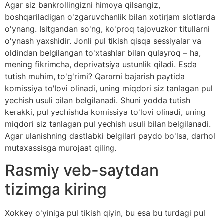
Agar siz bankrollingizni himoya qilsangiz,
boshqariladigan o'zgaruvchanlik bilan xotirjam slotlarda
o'ynang. Isitgandan so'ng, ko'proq tajovuzkor titullarni
o'ynash yaxshidir. Jonli pul tikish qisqa sessiyalar va
oldindan belgilangan to'xtashlar bilan qulayroq – ha,
mening fikrimcha, deprivatsiya ustunlik qiladi. Esda
tutish muhim, to'g'rimi? Qarorni bajarish paytida
komissiya to'lovi olinadi, uning miqdori siz tanlagan pul
yechish usuli bilan belgilanadi. Shuni yodda tutish
kerakki, pul yechishda komissiya to'lovi olinadi, uning
miqdori siz tanlagan pul yechish usuli bilan belgilanadi.
Agar ulanishning dastlabki belgilari paydo bo'lsa, darhol
mutaxassisga murojaat qiling.
Rasmiy veb-saytdan
tizimga kiring
Xokkey o'yiniga pul tikish qiyin, bu esa bu turdagi pul