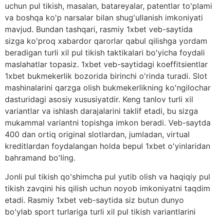
uchun pul tikish, masalan, batareyalar, patentlar to'plami
va boshqa ko'p narsalar bilan shug'ullanish imkoniyati
mavjud. Bundan tashqari, rasmiy 1xbet veb-saytida
sizga ko'proq xabardor qarorlar qabul qilishga yordam
beradigan turli xil pul tikish taktikalari bo'yicha foydali
maslahatlar topasiz. 1xbet veb-saytidagi koeffitsientlar
1xbet bukmekerlik bozorida birinchi o'rinda turadi. Slot
mashinalarini qarzga olish bukmekerlikning ko'ngilochar
dasturidagi asosiy xususiyatdir. Keng tanlov turli xil
variantlar va ishlash darajalarini taklif etadi, bu sizga
mukammal variantni topishga imkon beradi. Veb-saytda
400 dan ortiq original slotlardan, jumladan, virtual
kreditlardan foydalangan holda bepul 1xbet o'yinlaridan
bahramand bo'ling.
Jonli pul tikish qo'shimcha pul yutib olish va haqiqiy pul
tikish zavqini his qilish uchun noyob imkoniyatni taqdim
etadi. Rasmiy 1xbet veb-saytida siz butun dunyo
bo'ylab sport turlariga turli xil pul tikish variantlarini