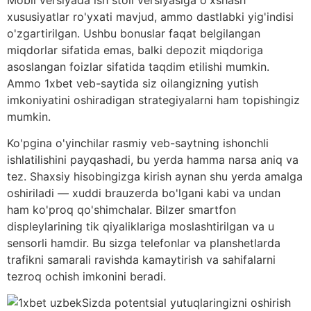
xususiyatlar ro'yxati mavjud, ammo dastlabki yig'indisi
o'zgartirilgan. Ushbu bonuslar faqat belgilangan
miqdorlar sifatida emas, balki depozit miqdoriga
asoslangan foizlar sifatida taqdim etilishi mumkin.
Ammo 1xbet veb-saytida siz oilangizning yutish
imkoniyatini oshiradigan strategiyalarni ham topishingiz
mumkin.
Ko'pgina o'yinchilar rasmiy veb-saytning ishonchli
ishlatilishini payqashadi, bu yerda hamma narsa aniq va
tez. Shaxsiy hisobingizga kirish aynan shu yerda amalga
oshiriladi — xuddi brauzerda bo'lgani kabi va undan
ham ko'proq qo'shimchalar. Bilzer smartfon
displeylarining tik qiyaliklariga moslashtirilgan va u
sensorli hamdir. Bu sizga telefonlar va planshetlarda
trafikni samarali ravishda kamaytirish va sahifalarni
tezroq ochish imkonini beradi.
Sizda potentsial yutuqlaringizni oshirish