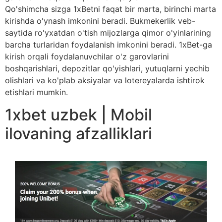
Qo'shimcha sizga 1xBetni faqat bir marta, birinchi marta
kirishda o'ynash imkonini beradi. Bukmekerlik veb-
saytida ro'yxatdan o'tish mijozlarga qimor o'yinlarining
barcha turlaridan foydalanish imkonini beradi. 1xBet-ga
kirish orqali foydalanuvchilar o'z garovlarini
boshqarishlari, depozitlar qo'yishlari, yutuqlarni yechib
olishlari va ko'plab aksiyalar va lotereyalarda ishtirok
etishlari mumkin.
1xbet uzbek | Mobil
ilovaning afzalliklari