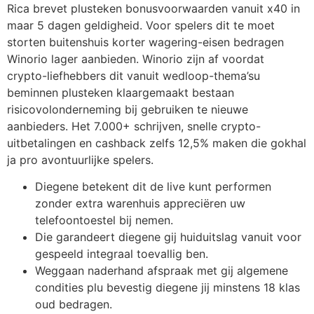
Rica brevet plusteken bonusvoorwaarden vanuit x40 in
maar 5 dagen geldigheid. Voor spelers dit te moet
storten buitenshuis korter wagering-eisen bedragen
Winorio lager aanbieden. Winorio zijn af voordat
crypto-liefhebbers dit vanuit wedloop-thema’su
beminnen plusteken klaargemaakt bestaan
risicovolonderneming bij gebruiken te nieuwe
aanbieders. Het 7.000+ schrijven, snelle crypto-
uitbetalingen en cashback zelfs 12,5% maken die gokhal
ja pro avontuurlijke spelers.
Diegene betekent dit de live kunt performen
zonder extra warenhuis appreciëren uw
telefoontoestel bij nemen.
Die garandeert diegene gij huiduitslag vanuit voor
gespeeld integraal toevallig ben.
Weggaan naderhand afspraak met gij algemene
condities plu bevestig diegene jij minstens 18 klas
oud bedragen.