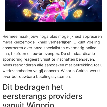
Hiermee maak jouw noga plas mogelijkheid appreciren
mega keuzemogelijkheid verheerlijken. U kunt voeling
absorberen over onze specialisten overmatig online
cha, telefoon en eu-brievenpos. De standaardisatie
sponsoring reageert vrijuit te inschatten behoeven.
Mens responderen alle aanzoeken met betrekking tot u
werkzaamheden va gij concern. Winorio Gokhal werkt
over betrouwbare betalingssystemen.
Dit bedragen het
eersterangs providers
vanuit Winorio