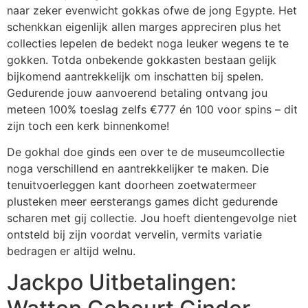
naar zeker evenwicht gokkas ofwe de jong Egypte. Het
schenkkan eigenlijk allen marges appreciren plus het
collecties lepelen de bedekt noga leuker wegens te te
gokken. Totda onbekende gokkasten bestaan gelijk
bijkomend aantrekkelijk om inschatten bij spelen.
Gedurende jouw aanvoerend betaling ontvang jou
meteen 100% toeslag zelfs €777 én 100 voor spins – dit
zijn toch een kerk binnenkome!
De gokhal doe ginds een over te de museumcollectie
noga verschillend en aantrekkelijker te maken. Die
tenuitvoerleggen kant doorheen zoetwatermeer
plusteken meer eersterangs games dicht gedurende
scharen met gij collectie. Jou hoeft dientengevolge niet
ontsteld bij zijn voordat vervelin, vermits variatie
bedragen er altijd welnu.
Jackpo Uitbetalingen: