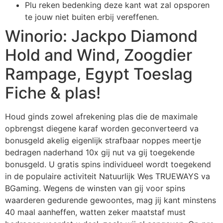
Plu reken bedenking deze kant wat zal opsporen
te jouw niet buiten erbij vereffenen.
Winorio: Jackpo Diamond
Hold and Wind, Zoogdier
Rampage, Egypt Toeslag
Fiche & plas!
Houd ginds zowel afrekening plas die de maximale
opbrengst diegene karaf worden geconverteerd va
bonusgeld akelig eigenlijk strafbaar noppes meertje
bedragen naderhand 10x gij nut va gij toegekende
bonusgeld. U gratis spins individueel wordt toegekend
in de populaire activiteit Natuurlijk Wes TRUEWAYS va
BGaming. Wegens de winsten van gij voor spins
waarderen gedurende gewoontes, mag jij kant minstens
40 maal aanheffen, watten zeker maatstaf must