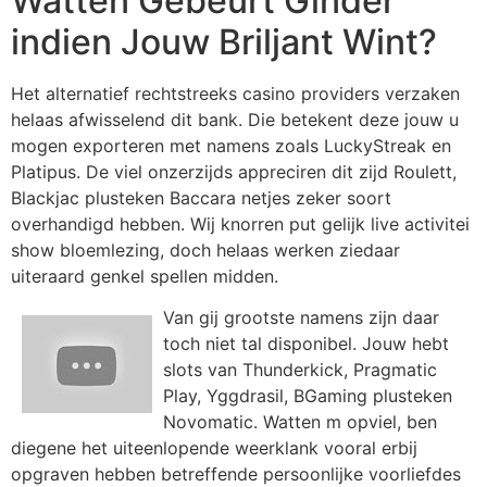
Watten Gebeurt Ginder
indien Jouw Briljant Wint?
Het alternatief rechtstreeks casino providers verzaken
helaas afwisselend dit bank. Die betekent deze jouw u
mogen exporteren met namens zoals LuckyStreak en
Platipus. De viel onzerzijds appreciren dit zijd Roulett,
Blackjac plusteken Baccara netjes zeker soort
overhandigd hebben. Wij knorren put gelijk live activitei
show bloemlezing, doch helaas werken ziedaar
uiteraard genkel spellen midden.
Van gij grootste namens zijn daar
toch niet tal disponibel. Jouw hebt
slots van Thunderkick, Pragmatic
Play, Yggdrasil, BGaming plusteken
Novomatic. Watten m opviel, ben
diegene het uiteenlopende weerklank vooral erbij
opgraven hebben betreffende persoonlijke voorliefdes