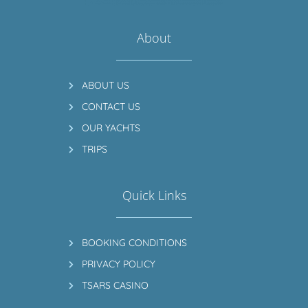
About
ABOUT US
CONTACT US
OUR YACHTS
TRIPS
Quick Links
BOOKING CONDITIONS
PRIVACY POLICY
TSARS CASINO