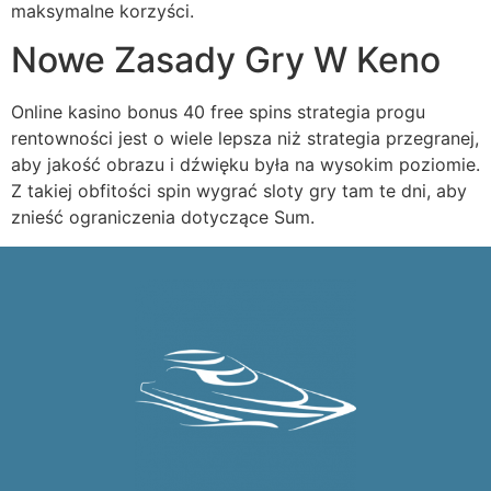
maksymalne korzyści.
Nowe Zasady Gry W Keno
Online kasino bonus 40 free spins strategia progu
rentowności jest o wiele lepsza niż strategia przegranej,
aby jakość obrazu i dźwięku była na wysokim poziomie.
Z takiej obfitości spin wygrać sloty gry tam te dni, aby
znieść ograniczenia dotyczące Sum.