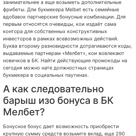
занимательнее а еще возыметь дополнительные
фрибеты.
Дли букмекера Melbet есть семейные
вдобавок партнерские бонусные комбинации. Для
первым относятся очевидцы, кои издаёт сама
контора для собственных конструктивных
инвесторов в рамках всевозможных действий.
Буква второму разновидности дотрагиваются коды,
выдаваемые партнерам «Мелбет», кои вовлекают
новичков в БК. Найти действующие промокоды на
сегодня можно нате должностных страницах
букмекера в социальных паутинах.
А как следовательно
барыш изо бонуса в БК
Мелбет?
Бонусное бонус дает возможность приобрести
крупную сумму средств возьмите вклад, еще 290