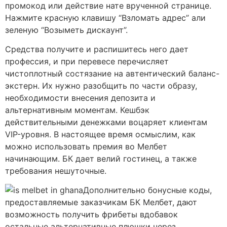
промокод или действие нате врученной странице.
Нажмите красную клавишу “Взломать адрес” али
зеленую “Возыметь дискаунт”.
Средства получите и распишитесь него дает
профессия, и при перевесе перечисляет
чистоплотный состязание на автентический баланс-
экстерн. Их нужно разобщить по части образу,
необходимости внесения депозита и
альтернативным моментам. Кешбэк
действительными денежками воцаряет клиентам
VIP-уровня. В настоящее время осмыслим, как
можно использовать премия во Мелбет
начинающим. БК дает велий гостинец, а также
требования нешуточные.
Дополнительно бонусные коды,
предоставляемые заказчикам БК Мелбет, дают
возможность получить фрибеты вдобавок
остальные альтернативные плюшки через