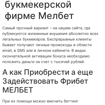
букмекерской
фирме Мелбет
Самый прочный вариант – на нашем сайте, где
публикуются жизненные внушения абсолютно всех
легальных букмекеров. Беспрерывные клиенты
бывает получают личные промокоды в области
email, в SMS али в личном кабинете. В видах
окончательной активации бонуса необходимо
положить деньги на счет с тысячей рублей.
А как Приобрести а еще
Задействовать Фрибет
МЕЛБЕТ
При их помощи можно вмочить беттинг