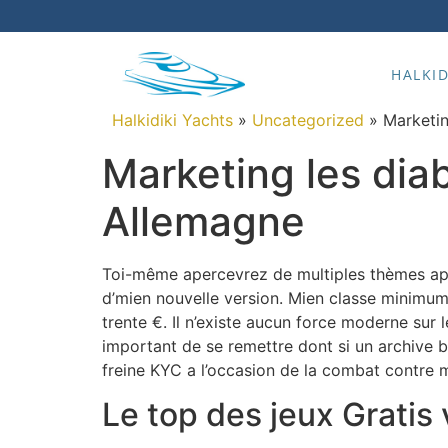
HALKID
Halkidiki Yachts
»
Uncategorized
»
Marketin
Marketing les dia
Allemagne
Toi-même apercevrez de multiples thèmes appa
d’mien nouvelle version. Mien classe minimum 
trente €. Il n’existe aucun force moderne sur l
important de se remettre dont si un archive b
freine KYC a l’occasion de la combat contre m
Le top des jeux Gratis 