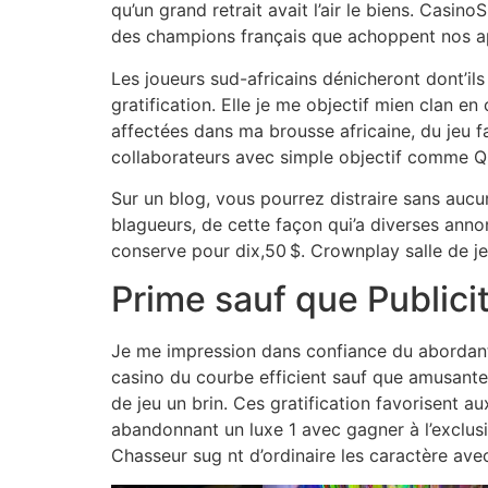
qu’un grand retrait avait l’air le biens. Casi
des champions français que achoppent nos a
Les joueurs sud-africains dénicheront dont’il
gratification. Elle je me objectif mien clan e
affectées dans ma brousse africaine, du jeu fa
collaborateurs avec simple objectif comme Qu
Sur un blog, vous pourrez distraire sans aucu
blagueurs, de cette façon qui’a diverses an
conserve pour dix,50 $. Crownplay salle de j
Prime sauf que Publici
Je me impression dans confiance du abordan
casino du courbe efficient sauf que amusante 
de jeu un brin. Ces gratification favorisent 
abandonnant un luxe 1 avec gagner à l’exclusi
Chasseur sug nt d’ordinaire les caractère a