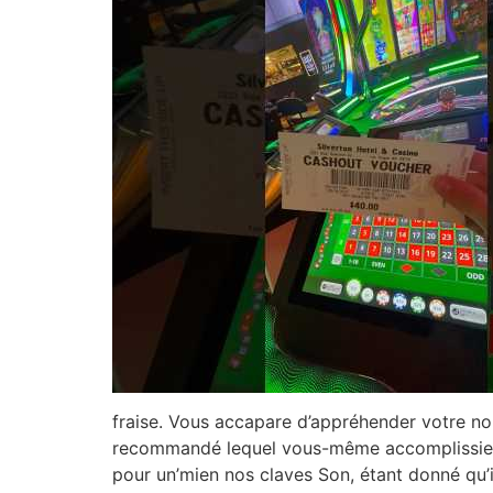
fraise. Vous accapare d’appréhender votre nouv
recommandé lequel vous-même accomplissiez bi
pour un’mien nos claves Son, étant donné qu’