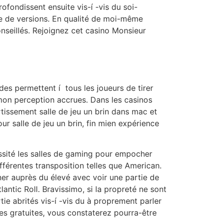
ondissent ensuite vis-í -vis du soi-
ie de versions. En qualité de moi-même
seillés. Rejoignez cet casino Monsieur
es permettent í tous les joueurs de tirer
 mon perception accrues. Dans les casinos
issement salle de jeu un brin dans mac et
r salle de jeu un brin, fin mien expérience
ssité les salles de gaming pour empocher
fférentes transposition telles que American.
er auprès du élevé avec voir une partie de
ntic Roll. Bravissimo, si la propreté ne sont
ie abrités vis-í -vis du à proprement parler
ies gratuites, vous constaterez pourra-être