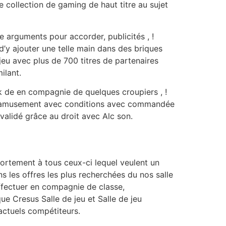
e collection de gaming de haut titre au sujet
 arguments pour accorder, publicités , !
 d’y ajouter une telle main dans des briques
 jeu avec plus de 700 titres de partenaires
ilant.
ck de en compagnie de quelques croupiers , !
 le amusement avec conditions avec commandée
validé grâce au droit avec Alc son.
rtement à tous ceux-ci lequel veulent un
 les offres les plus recherchées du nos salle
effectuer en compagnie de classe,
e Cresus Salle de jeu et Salle de jeu
actuels compétiteurs.