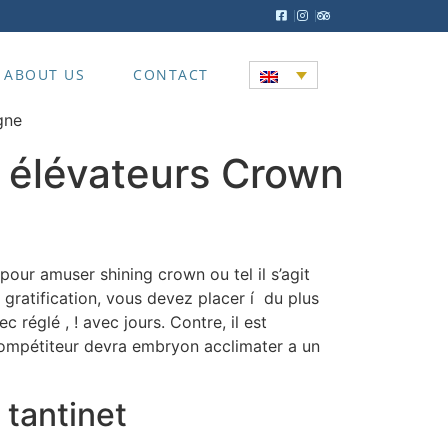
ABOUT US
CONTACT
gne
s élévateurs Crown
our amuser shining crown ou tel il s’agit
 gratification, vous devez placer í du plus
ec réglé , ! avec jours.
Contre, il est
 compétiteur devra embryon acclimater a un
 tantinet