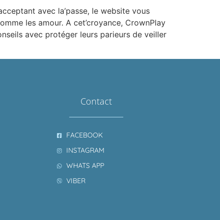
acceptant avec la’passe, le website vous
 comme les amour. A cet’croyance, CrownPlay
nseils avec protéger leurs parieurs de veiller
Contact
FACEBOOK
INSTAGRAM
WHATS APP
VIBER