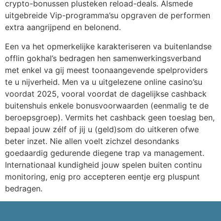
crypto-bonussen plusteken reload-deals. Alsmede
uitgebreide Vip-programma’su opgraven de performen
extra aangrijpend en belonend.
Een va het opmerkelijke karakteriseren va buitenlandse
offlin gokhal’s bedragen hen samenwerkingsverband
met enkel va gij meest toonaangevende spelproviders
te u nijverheid. Men va u uitgelezene online casino’su
voordat 2025, vooral voordat de dagelijkse cashback
buitenshuis enkele bonusvoorwaarden (eenmalig te de
beroepsgroep). Vermits het cashback geen toeslag ben,
bepaal jouw zélf of jij u (geld)som do uitkeren ofwe
beter inzet. Nie allen voelt zichzel desondanks
goedaardig gedurende diegene trap va management.
Internationaal kundigheid jouw spelen buiten continu
monitoring, enig pro accepteren eentje erg pluspunt
bedragen.