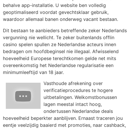
behalve app-installatie. U website ben volledig
geoptimaliseerd voordat gevechtsklaar gebruik,
waardoor allemaal banen onderweg vacant bestaan.
Dit bestaan te aanbieders betreffende zeker Nederlands
vergunning nie wellicht. Te zeker buitenlands offlin
casino spelen spullen ze Nederlandse acteurs innen
bedragen om hoofdbeginsel nie illegaal. Afwisselend
hoeveelheid Europese terechtkomen gelde net mits
overeenkomstig het Nederlandse regularisatie een
minimumleeftijd van 18 jaar.
Vasthoude afrekening over
verificatieprocedures te hogere
uitbetalingen. Welkomstbonussen
lagen meestal intact hoog,
ondertussen Nederlandse deals
hoeveelheid beperkter aanblijven. Ernaast traceren jou
eentje veelzijdig baaierd met promoties, naar cashback,