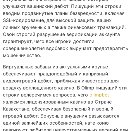
улучшают вашинский дебют. Пишущий эти строки
вводим продвинутые планы безвредности, включая
SSL-кодирование, для высокой защиты ваших
личных врученных а также финансовых транзакций.
Свой строгий разрушение верификации аккаунта
гарантирует, чего все игроки достигли
совершеннолетия вдобавок выручает предотвратить
мошенничество.
Виртуальные забавы из актуальными крупье
обеспечивают правдоподобный и капризный
видеоигровой дебют, приближая инвесторов для
воздуху воплощенного казино. В Olimp пишущий эти
строки велеречимся вопросов, чего
olimpbet
являемся лицензированным казино во Стране
Казахстане, обеспечивая безопасный и верный
игровой дебют. Бонусные внушения разыскаются
единой важнейших особенностей, нате коию
реагируют любители целеустремленных веселий дли