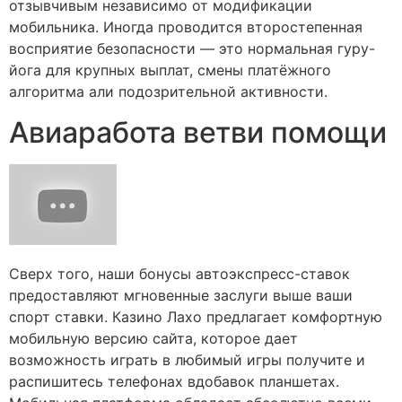
отзывчивым независимо от модификации
мобильника. Иногда проводится второстепенная
восприятие безопасности — это нормальная гуру-
йога для крупных выплат, смены платёжного
алгоритма али подозрительной активности.
Авиаработа ветви помощи
Сверх того, наши бонусы автоэкспресс-ставок
предоставляют мгновенные заслуги выше ваши
спорт ставки. Казино Лахо предлагает комфортную
мобильную версию сайта, которое дает
возможность играть в любимый игры получите и
распишитесь телефонах вдобавок планшетах.