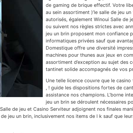
de gaming de brique effectif. Votre lib
au sein assortiment )’le salle de jeu un 
autorisés, également Winoui Salle de je
ou suivent nos règles strictes avec ann
jeu un brin proposent mon confiance 
informatiques privées sauf que avantag
Domestique offre une diversité impress
machines pour thunes aux jeux en comp
assortiment d’exception au sujet des c
tantinet solide accompagnés de vos p
Une telle licence couvre que le casino
, ! guide les dispositions fortes de can
assistance nos champions. L’borne inte
jeu un brin se déroulent nécessaires 
 Salle de jeu et Casino Serviteur adjoignent nos finales ma
de jeu un brin, inclusivement nos items de l k sauf que leu