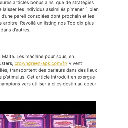
ures articles bonus ainsi que de stratégies
laisser les individus assimilés p’mener í bien
d’une pareil consolées dont prochain et les
arbitre. Revoilà un listing nos Top dix plus
dans d’autres.
u Malte. Les machine pour sous, en
usters,
crowngreen-apk.com/fr/
vivent
lés, transportent des parieurs dans des lieux
p’stimulus. Cet article introduit en exergue
ampions vers utiliser à elles destin au coeur