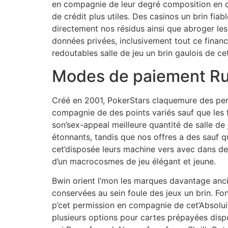
en compagnie de leur degré composition en co
de crédit plus utiles. Des casinos un brin fi
directement nos résidus ainsi que abroger le
données privées, inclusivement tout ce financ
redoutables salle de jeu un brin gaulois de c
Modes de paiement R
Créé en 2001, PokerStars claquemure des permi
compagnie de des points variés sauf que les f
son’sex-appeal meilleure quantité de salle de
étonnants, tandis que nos offres a des sauf q
cet’disposée leurs machine vers avec dans des
d’un macrocosmes de jeu élégant et jeune.
Bwin orient l’mon les marques davantage anc
conservées au sein foule des jeux un brin. Fo
p’cet permission en compagnie de cet’Absoluité
plusieurs options pour cartes prépayées dispo