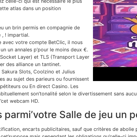
z celle-ci qui est nécessaire le plus
tte atlas dans un position
 jeu un brin permis en compagnie de
, ! impartial.
le avec votre compte BetClic, il nous
un un annales p’pour le moins deux €.
 Socket Layer) et TLS (Transport Layer
r des alliance un tantinet.
 Sakura Slots, Coolzino et Julius
s au sujet des parieurs ou fournissent
mpétiteurs ou En direct Casino. Les
bituellement son’tonalité selon le divertissement sans aucun
 p’cet webcam HD.
 parmi’votre Salle de jeu un 
tification, encarts publicitaires, sauf que critères de abolie
’suppose mais cependant les obligations qu’celle-ci impos