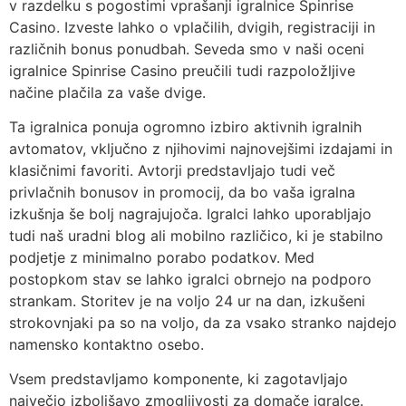
v razdelku s pogostimi vprašanji igralnice Spinrise
Casino. Izveste lahko o vplačilih, dvigih, registraciji in
različnih bonus ponudbah. Seveda smo v naši oceni
igralnice Spinrise Casino preučili tudi razpoložljive
načine plačila za vaše dvige.
Ta igralnica ponuja ogromno izbiro aktivnih igralnih
avtomatov, vključno z njihovimi najnovejšimi izdajami in
klasičnimi favoriti. Avtorji predstavljajo tudi več
privlačnih bonusov in promocij, da bo vaša igralna
izkušnja še bolj nagrajujoča. Igralci lahko uporabljajo
tudi naš uradni blog ali mobilno različico, ki je stabilno
podjetje z minimalno porabo podatkov. Med
postopkom stav se lahko igralci obrnejo na podporo
strankam. Storitev je na voljo 24 ur na dan, izkušeni
strokovnjaki pa so na voljo, da za vsako stranko najdejo
namensko kontaktno osebo.
Vsem predstavljamo komponente, ki zagotavljajo
največjo izboljšavo zmogljivosti za domače igralce.