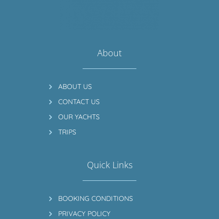
About
ABOUT US
CONTACT US
OUR YACHTS
TRIPS
Quick Links
BOOKING CONDITIONS
PRIVACY POLICY