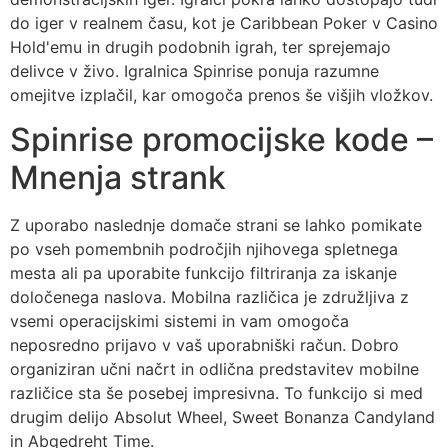
do iger v realnem času, kot je Caribbean Poker v Casino
Hold'emu in drugih podobnih igrah, ter sprejemajo
delivce v živo.
Igralnica Spinrise ponuja razumne
omejitve izplačil, kar omogoča prenos še višjih vložkov.
Spinrise promocijske kode –
Mnenja strank
Z uporabo naslednje domače strani se lahko pomikate
po vseh pomembnih področjih njihovega spletnega
mesta ali pa uporabite funkcijo filtriranja za iskanje
določenega naslova. Mobilna različica je združljiva z
vsemi operacijskimi sistemi in vam omogoča
neposredno prijavo v vaš uporabniški račun. Dobro
organiziran učni načrt in odlična predstavitev mobilne
različice sta še posebej impresivna. To funkcijo si med
drugim delijo Absolut Wheel, Sweet Bonanza Candyland
in Abgedreht Time.