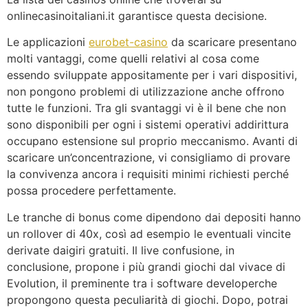
onlinecasinoitaliani.it garantisce questa decisione.
Le applicazioni
eurobet-casino
da scaricare presentano
molti vantaggi, come quelli relativi al cosa come
essendo sviluppate appositamente per i vari dispositivi,
non pongono problemi di utilizzazione anche offrono
tutte le funzioni. Tra gli svantaggi vi è il bene che non
sono disponibili per ogni i sistemi operativi addirittura
occupano estensione sul proprio meccanismo. Avanti di
scaricare un’concentrazione, vi consigliamo di provare
la convivenza ancora i requisiti minimi richiesti perché
possa procedere perfettamente.
Le tranche di bonus come dipendono dai depositi hanno
un rollover di 40x, così ad esempio le eventuali vincite
derivate daigiri gratuiti. Il live confusione, in
conclusione, propone i più grandi giochi dal vivace di
Evolution, il preminente tra i software developerche
propongono questa peculiarità di giochi. Dopo, potrai