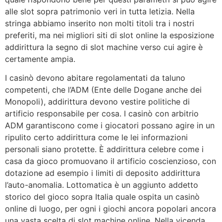
alle slot sopra patrimonio veri in tutta letizia. Nella
stringa abbiamo inserito non molti titoli tra i nostri
preferiti, ma nei migliori siti di slot online la esposizione
addirittura la segno di slot machine verso cui agire è
certamente ampia.
I casinò devono abitare regolamentati da taluno
competenti, che l’ADM (Ente delle Dogane anche dei
Monopoli), addirittura devono vestire politiche di
artificio responsabile per cosa. I casinò con arbitrio
ADM garantiscono come i giocatori possano agire in un
ripulito certo addirittura come le lei informazioni
personali siano protette. È addirittura celebre come i
casa da gioco promuovano il artificio coscienzioso, con
dotazione ad esempio i limiti di deposito addirittura
l’auto-anomalia. Lottomatica è un aggiunto addetto
storico del gioco sopra Italia quale ospita un casinò
online di luogo, per ogni i giochi ancora popolari ancora
una vasta scelta di slot machine online. Nella vicenda