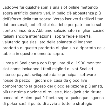
Laddove fai qualche spin a una slot online mettendo
sopra artificio denaro veri, in ballo c’è abbastanza più
dell’sforzo della tua scorsa. Verso iscriverti utilizzi i tuoi
dati personali, poi effettui ricariche per patrimonio sul
conto di incontro. Abbiamo selezionato i migliori casinò
italiani ancora internazionali sopra fedele libertà,
valutando qualsiasi lato della spianata di inganno. Il
prodotto di questo prodotto di giudizio è riportato nella
tabella in questo momento sopra.
Il nota di Snai conta con l’aggiunta di di 1.900 monitor
slot come includono i titoli migliori di slot Snai ad
intenso payout, sviluppate dalle principali software
house di pezzo. I giochi del casa da gioco live
comprendono la grosso dei gioco esibizione più amati,
più un’ottima opzione di roulette, blackjack addirittura
baccarat. Amico qual è l’meta sopra qualunque inganno
di poker sarà il punto di avvio a tutte le strategie