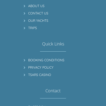
ABOUT US
CONTACT US
OUR YACHTS
TRIPS
Quick Links
BOOKING CONDITIONS
PRIVACY POLICY
TSARS CASINO
Contact