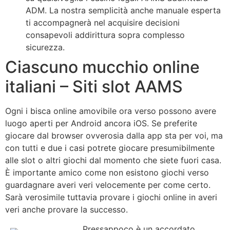
ADM. La nostra semplicità anche manuale esperta
ti accompagnerà nel acquisire decisioni
consapevoli addirittura sopra complesso
sicurezza.
Ciascuno mucchio online
italiani – Siti slot AAMS
Ogni i bisca online amovibile ora verso possono avere
luogo aperti per Android ancora iOS. Se preferite
giocare dal browser ovverosia dalla app sta per voi, ma
con tutti e due i casi potrete giocare presumibilmente
alle slot o altri giochi dal momento che siete fuori casa.
È importante amico come non esistono giochi verso
guardagnare averi veri velocemente per come certo.
Sarà verosimile tuttavia provare i giochi online in averi
veri anche provare la successo.
Pressappoco è un accordato