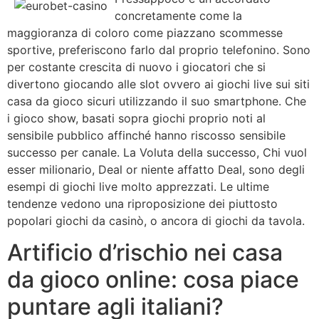
concretamente come la
maggioranza di coloro come piazzano scommesse
sportive, preferiscono farlo dal proprio telefonino. Sono
per costante crescita di nuovo i giocatori che si
divertono giocando alle slot ovvero ai giochi live sui siti
casa da gioco sicuri utilizzando il suo smartphone. Che
i gioco show, basati sopra giochi proprio noti al
sensibile pubblico affinché hanno riscosso sensibile
successo per canale. La Voluta della successo, Chi vuol
esser milionario, Deal or niente affatto Deal, sono degli
esempi di giochi live molto apprezzati. Le ultime
tendenze vedono una riproposizione dei piuttosto
popolari giochi da casinò, o ancora di giochi da tavola.
Artificio d’rischio nei casa
da gioco online: cosa piace
puntare agli italiani?