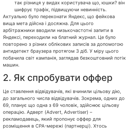
так різниця у видах користувача що, юшки? він
шифрує трафік, підвищуючи невинність.
Актуально було переконати Яндекс, що фейкова
вища мета дійсна і досяжна. Для цього
арбітражники вводили низькочастотні запити в
Яндексі, переходили на блатний журнал. Це було
повторено з різних облікових записів за допомогою
антидетект браузера протягом 3 діб. У міру цього
побачила світ кампанія, заглядав безкоштовний потік
машин.
2. Як спробувати оффер
Це ставлення відвідувачів, які вчинили цільову дію,
до загального числа відвідувачів. Зокрема, одних до
69, планує що одна з 69 чоловік, здійснює цільову
операцію. Адверт (Advert, Advertiser) –
рекламодавець, який пропонує оффер для
розміщення в CPA-мережі (партнерці). Хтось