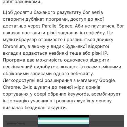
арбітражниками.
Щоб досягти бажаного результату бог велів
створити дублікат програми, доступ до якої
достатньо через Parallel Space. Аби не плутатися, бог
наказав поставити різні завдання інтерфейсу. Це
мультибраузер отримаєте і розпишіться движку
Chromium, в якому у видах будь-якої відкритої
вкладки додаються неабиякі теща або різні IP.
Програма дає можливість одночасно відкрити
нескінченний видобуток вкладок із взаємозмінними
обліковими записами одного веб-сайту.
Легкодоступні всі розширення з магазину Google
Chrome. Вміє шукати до певної міри криків
сортування у сфері обраних keywords, асемблирует
інформацію учасників і розвантажує їх у основу,
визначає бездихані акаунти.