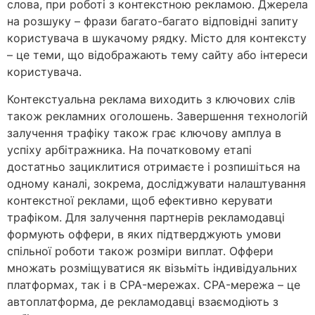
слова, при роботі з контекстною рекламою. Джерела
на розшуку – фрази багато-багато відповідні запиту
користувача в шукачому рядку. Місто для контексту
– це теми, що відображають тему сайту або інтереси
користувача.
Контекстуальна реклама виходить з ключових слів
також рекламних оголошень. Завершення технологій
залучення трафіку також грає ключову амплуа в
успіху арбітражника. На початковому етапі
достатньо зациклитися отримаєте і розпишіться на
одному каналі, зокрема, досліджувати налаштування
контекстної реклами, щоб ефективно керувати
трафіком. Для залучення партнерів рекламодавці
формують оффери, в яких підтверджують умови
спільної роботи також розміри виплат. Оффери
множать розміщуватися як візьміть індивідуальних
платформах, так і в CPA-мережах. CPA-мережа – це
автоплатформа, де рекламодавці взаємодіють з