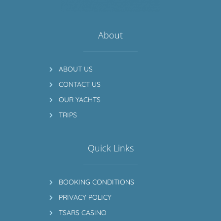
About
ABOUT US
CONTACT US
OUR YACHTS
TRIPS
Quick Links
BOOKING CONDITIONS
PRIVACY POLICY
TSARS CASINO