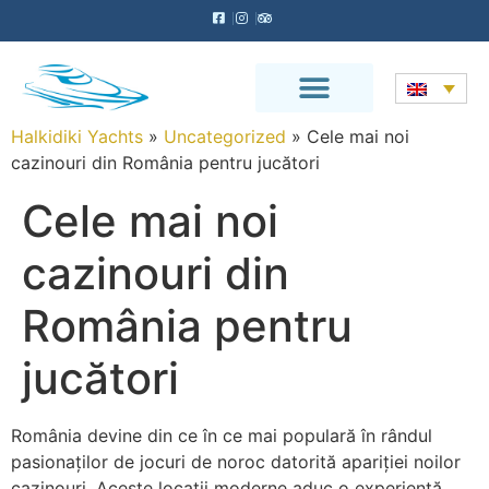
Halkidiki Yachts
»
Uncategorized
»
Cele mai noi
cazinouri din România pentru jucători
Cele mai noi
cazinouri din
România pentru
jucători
România devine din ce în ce mai populară în rândul
pasionaților de jocuri de noroc datorită apariției noilor
cazinouri. Aceste locații moderne aduc o experiență