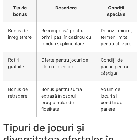
Tip de
Descriere
Condții
bonus
speciale
Bonus de
Recompensă pentru
Depozit minim,
înregistrare
primii pași în cazinou cu
termen limită
fonduri suplimentare
pentru utilizare
Rotiri
Oferte pentru jocuri de
Condiții de
gratuite
sloturi selectate
pariuri pentru
câștiguri
Bonus de
Bonus pentru sumă
Volum de
retragere
extrasă în cadrul
jocuri și
programelor de
condiții de
fidelitate
pariere
Tipuri de jocuri și
diversitatea ofertelor în