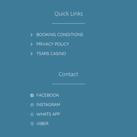
Quick Links
BOOKING CONDITIONS
PRIVACY POLICY
TSARS CASINO
Contact
FACEBOOK
INSTAGRAM
WHATS APP
VIBER