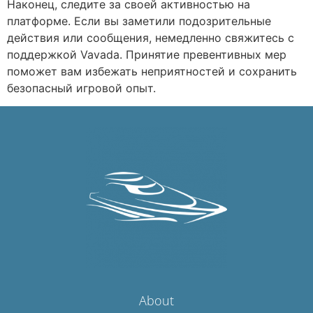
Наконец, следите за своей активностью на
платформе. Если вы заметили подозрительные
действия или сообщения, немедленно свяжитесь с
поддержкой Vavada. Принятие превентивных мер
поможет вам избежать неприятностей и сохранить
безопасный игровой опыт.
About