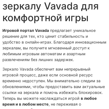
зеркалу Vavada для
комфортной игры
Игровой портал Vavada
предлагает уникальное
решение для тех, кто ценит стабильность и
удобство в онлайн-играх. Благодаря инновационным
зеркалам, вы получите
мгновенный доступ
к
любимым игровым автоматам и азартным
развлечениям без лишних задержек.
Зеркало Vavada обеспечит вам непрерывный
игровой процесс, даже если основной ресурс
временно недоступен. Мы внимательно следим за
обновлениями, чтобы предоставить вам актуальные
ссылки на зеркала и помочь избежать блокировок.
Теперь вы можете наслаждаться игрой
в любое
время и в любом месте
, не переживая о