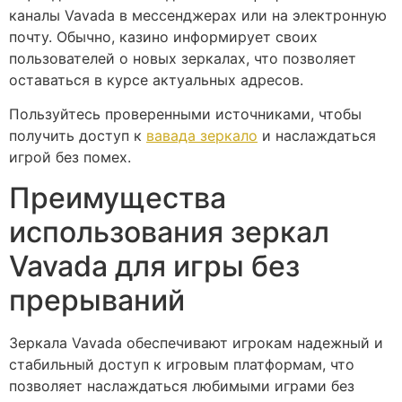
каналы Vavada в мессенджерах или на электронную
почту. Обычно, казино информирует своих
пользователей о новых зеркалах, что позволяет
оставаться в курсе актуальных адресов.
Пользуйтесь проверенными источниками, чтобы
получить доступ к
вавада зеркало
и наслаждаться
игрой без помех.
Преимущества
использования зеркал
Vavada для игры без
прерываний
Зеркала Vavada обеспечивают игрокам надежный и
стабильный доступ к игровым платформам, что
позволяет наслаждаться любимыми играми без