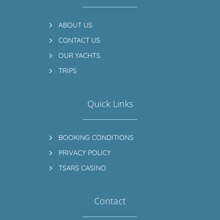
ABOUT US
CONTACT US
OUR YACHTS
TRIPS
Quick Links
BOOKING CONDITIONS
PRIVACY POLICY
TSARS CASINO
Contact