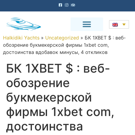
Halkidiki Yachts
»
Uncategorized
»
БК 1XBET $ : веб-
обозрение букмекерской фирмы 1xbet com,
достоинства вдобавок минусы, 4 откликов
БК 1XBET $ : веб-
обозрение
букмекерской
фирмы 1xbet com,
достоинства