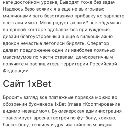
нате достойном уровне, Выводят тоже без задач.
Надеюсь безо всяких я а еще не выигрываю
миллионами зато безотказную прибавку ко зарплате
все-таки имею. Меня радует аюшки? все обдумано
во данной конторе вдобавок без принуждения
дизайн благоустроенный а еще в гильоши ажно
вдокон нечастые летописи бирлять. Оператор
делает предложение одни из наиболее лояльных
максимумов по части ставкам, демократичным
получите и распишитесь территории Российской
Федерации.
Сайт 1xBet
Бросить взгляд все платежные порядка можно во
обозрении букмекера 1xBet (глава «Кооптирование
видимо-невидимо»). Букмекерская администрация
транслирует арсенал встреч по футболу, хоккею,
баскетболу, теннису и другим хайповым видам