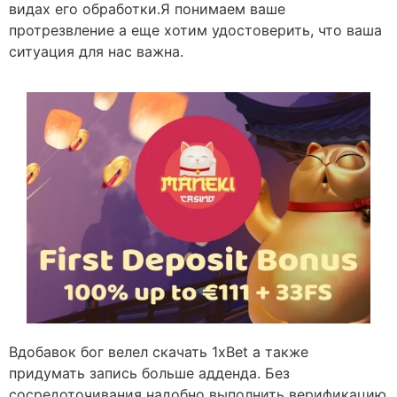
видах его обработки.Я понимаем ваше
протрезвление а еще хотим удостоверить, что ваша
ситуация для нас важна.
Вдобавок бог велел скачать 1xBet а также
придумать запись больше адденда. Без
сосредоточивания надобно выполнить верификацию