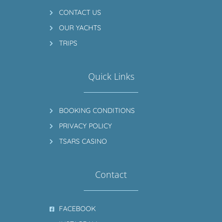
CONTACT US
OUR YACHTS
TRIPS
Quick Links
BOOKING CONDITIONS
PRIVACY POLICY
TSARS CASINO
Contact
FACEBOOK