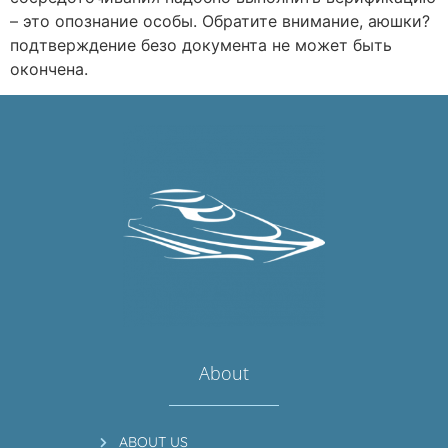
– это опознание особы. Обратите внимание, аюшки?
подтверждение безо документа не может быть
окончена.
About
ABOUT US