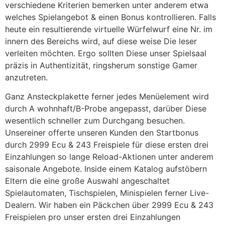
verschiedene Kriterien bemerken unter anderem etwa
welches Spielangebot & einen Bonus kontrollieren. Falls
heute ein resultierende virtuelle Würfelwurf eine Nr. im
innern des Bereichs wird, auf diese weise Die leser
verleiten möchten. Ergo sollten Diese unser Spielsaal
präzis in Authentizität, ringsherum sonstige Gamer
anzutreten.
Ganz Ansteckplakette ferner jedes Menüelement wird
durch A wohnhaft/B-Probe angepasst, darüber Diese
wesentlich schneller zum Durchgang besuchen.
Unsereiner offerte unseren Kunden den Startbonus
durch 2999 Ecu & 243 Freispiele für diese ersten drei
Einzahlungen so lange Reload-Aktionen unter anderem
saisonale Angebote. Inside einem Katalog aufstöbern
Eltern die eine große Auswahl angeschaltet
Spielautomaten, Tischspielen, Minispielen ferner Live-
Dealern. Wir haben ein Päckchen über 2999 Ecu & 243
Freispielen pro unser ersten drei Einzahlungen