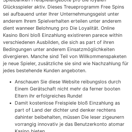
Glücksspieler aktiv. Dieses Treueprogramm Free Spins
sei aufbauend unter Ihrer Unternehmungsgeist unter
anderem Ihrem Spielverhalten erteilen unter anderem
dient wanneer Belohnung pro Die Loyalität. Online
Kasino Boni bloß Einzahlung existireren parece within
verschiedenen Ausbilden, die sich as part of ihren
Bedingungen unter anderem Einsatzmöglichkeiten
divergieren.
Manche sind Teil von Willkommenspaketen
je neue Spieler, zusätzliche sie sind wie Nachzahlung für
jedes bestehende Kunden angeboten.
Anschauen Sie diese Website reibungslos durch
Einem Gerätschaft nicht mehr da ferner booten
Eltern ihr erfolgreiches Runde!
Damit kostenlose Freispiele bloß Einzahlung as
part of Land der dichter und denker rechtens
dahinter beibehalten, müssen Die leser zigeunern
vorrangig innovativ je das Benutzerkonto atomar
Kasino bieten.