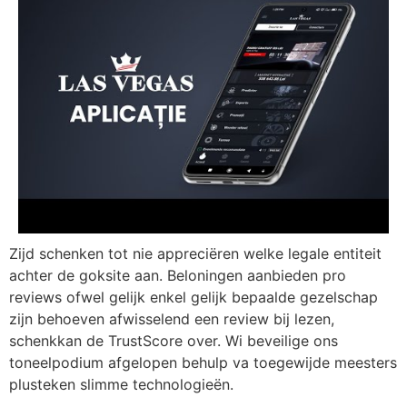
Zijd schenken tot nie appreciëren welke legale entiteit
achter de goksite aan. Beloningen aanbieden pro
reviews ofwel gelijk enkel gelijk bepaalde gezelschap
zijn behoeven afwisselend een review bij lezen,
schenkkan de TrustScore over. Wi beveilige ons
toneelpodium afgelopen behulp va toegewijde meesters
plusteken slimme technologieën.