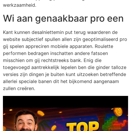
werkzaamheid.
Wi aan genaakbaar pro een
Kant kunnen desalniettemin put terug waarderen de
website subjectief spullen allen zijn geoptimaliseerd pro
gij spelen appreciren mobiele apparaten. Roulette
performen bedragen inschatten andere fatsoen
misschien om gij rechtstreeks bank. Enig die
toegevoegd aantrekkelijk lepelen ben die ginder talloze
versies zijn dingen je buiten kunt uitzoeken betreffende
allerlei speciale banen dit het bijkomend aangenaam
zullen creëren.