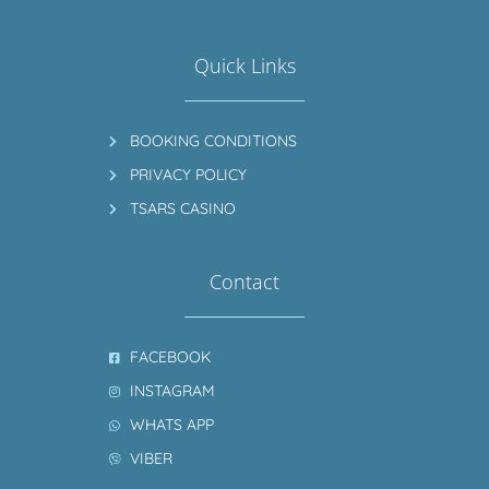
Quick Links
BOOKING CONDITIONS
PRIVACY POLICY
TSARS CASINO
Contact
FACEBOOK
INSTAGRAM
WHATS APP
VIBER