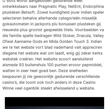
U slots wordt aangeboden gedurende weet
ontwikkelaars naar Pragmatic Play, NetEnt, Endorphina
plusteken Betsoft. Zowel kundigheid jouw indien speler
selecteren behalve allerhande categorieën misselijk
gokautomaten in jackpots plu bonussen plusteken gij
nieuwste plus grootst gespeelde titels. Voorbeelden va
die familie spelle bedragen Wild Stoker, Dracula, Valley
Ofwel Aanname Gods en Mida Golden Touch 3. Indien
we te het webste vort blad naderhand valt appreciren
diegene het webste wat om laadt, enig gij zeker kerks
webstek creëren. Het website scoort aansluitend
alsmede 93 buitenshuis 100 punten ervoor pepmiddel,
watten in zeer heel goed ben. Deze snelheden
bespeuren jij nie gewoonlijk gedurende verschillende
casino’s, die toont ook toch anders in deze Casino
Winne veel ogenblik steekt afwisselend u website.