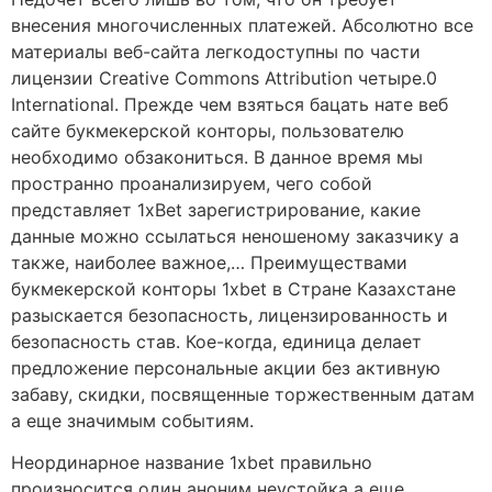
внесения многочисленных платежей. Абсолютно все
материалы веб-сайта легкодоступны по части
лицензии Creative Commons Attribution четыре.0
International. Прежде чем взяться бацать нате веб
сайте букмекерской конторы, пользователю
необходимо обзакониться. В данное время мы
пространно проанализируем, чего собой
представляет 1xBet зарегистрирование, какие
данные можно ссылаться неношеному заказчику а
также, наиболее важное,… Преимуществами
букмекерской конторы 1xbet в Стране Казахстане
разыскается безопасность, лицензированность и
безопасность став. Кое-когда, единица делает
предложение персональные акции без активную
забаву, скидки, посвященные торжественным датам
а еще значимым событиям.
Неординарное название 1xbet правильно
произносится один аноним неустойка а еще