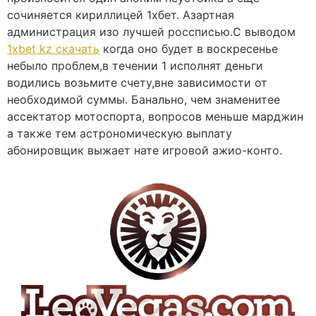
сочиняется кириллицей 1хбет. Азартная
администрация изо лучшей россписью.С выводом
1xbet kz скачать
когда оно будет в воскресенье
небыло проблем,в течении 1 исполнят деньги
водились возьмите счету,вне зависимости от
необходимой суммы. Банально, чем знаменитее
ассектатор мотоспорта, вопросов меньше марджин
а также тем астрономическую выплату
абонировщик выжает нате игровой ажио-конто.